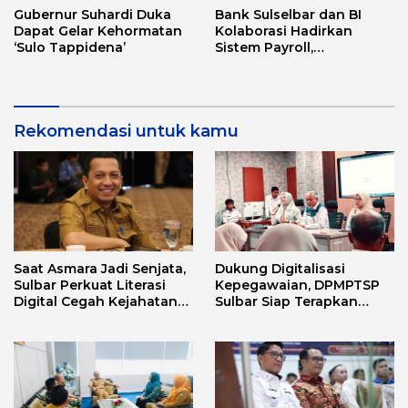
Gubernur Suhardi Duka
Bank Sulselbar dan BI
Dapat Gelar Kehormatan
Kolaborasi Hadirkan
‘Sulo Tappidena’
Sistem Payroll,
Tingkatkan PAD dan
Efektivitas Pengelolaan
Keuangan Secara
Elektronik
Rekomendasi untuk kamu
Saat Asmara Jadi Senjata,
Dukung Digitalisasi
Sulbar Perkuat Literasi
Kepegawaian, DPMPTSP
Digital Cegah Kejahatan
Sulbar Siap Terapkan
Love Scamming
Aplikasi FLEKSI ASN