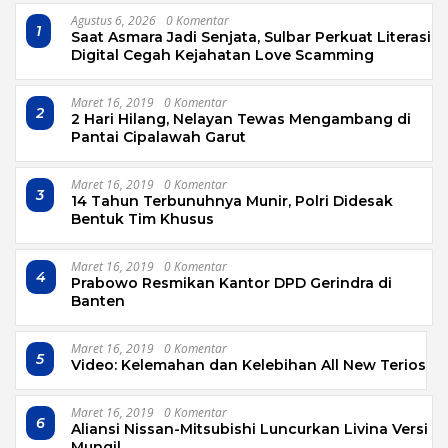
Agustus 6, 2026
0 Komentar
1
Saat Asmara Jadi Senjata, Sulbar Perkuat Literasi
Digital Cegah Kejahatan Love Scamming
Maret 16, 2019
0 Komentar
2
2 Hari Hilang, Nelayan Tewas Mengambang di
Pantai Cipalawah Garut
Maret 16, 2019
0 Komentar
3
14 Tahun Terbunuhnya Munir, Polri Didesak
Bentuk Tim Khusus
Maret 16, 2019
0 Komentar
4
Prabowo Resmikan Kantor DPD Gerindra di
Banten
Maret 16, 2019
0 Komentar
5
Video: Kelemahan dan Kelebihan All New Terios
Maret 16, 2019
0 Komentar
6
Aliansi Nissan-Mitsubishi Luncurkan Livina Versi
Mungil