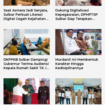
Saat Asmara Jadi Senjata,
Dukung Digitalisasi
Sulbar Perkuat Literasi
Kepegawaian, DPMPTSP
Digital Cegah Kejahatan
Sulbar Siap Terapkan
Love Scamming
Aplikasi FLEKSI ASN
DKPPKB Sulbar Dampingi
Murdanil: Ini Membentuk
Gubernur Terima Audiensi
Karakter Hingga
Kepala Rumah Sakit TK. III
Kedisiplinannya
Punggawa Malolo