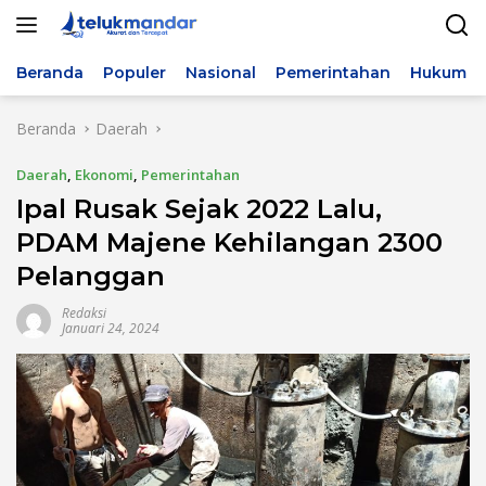
Langsung
ke
konten
Beranda
Populer
Nasional
Pemerintahan
Hukum & 
Beranda
Daerah
Daerah
,
Ekonomi
,
Pemerintahan
Ipal Rusak Sejak 2022 Lalu,
PDAM Majene Kehilangan 2300
Pelanggan
Redaksi
Januari 24, 2024