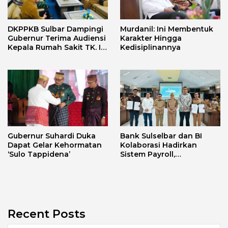
DKPPKB Sulbar Dampingi
Murdanil: Ini Membentuk
Gubernur Terima Audiensi
Karakter Hingga
Kepala Rumah Sakit TK. III
Kedisiplinannya
Punggawa Malolo
Gubernur Suhardi Duka
Bank Sulselbar dan BI
Dapat Gelar Kehormatan
Kolaborasi Hadirkan
‘Sulo Tappidena’
Sistem Payroll,
Tingkatkan PAD dan
Efektivitas Pengelolaan
Keuangan Secara
Elektronik
Recent Posts