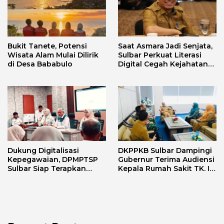
Bukit Tanete, Potensi
Saat Asmara Jadi Senjata,
Wisata Alam Mulai Dilirik
Sulbar Perkuat Literasi
di Desa Bababulo
Digital Cegah Kejahatan
Love Scamming
Dukung Digitalisasi
DKPPKB Sulbar Dampingi
Kepegawaian, DPMPTSP
Gubernur Terima Audiensi
Sulbar Siap Terapkan
Kepala Rumah Sakit TK. III
Aplikasi FLEKSI ASN
Punggawa Malolo