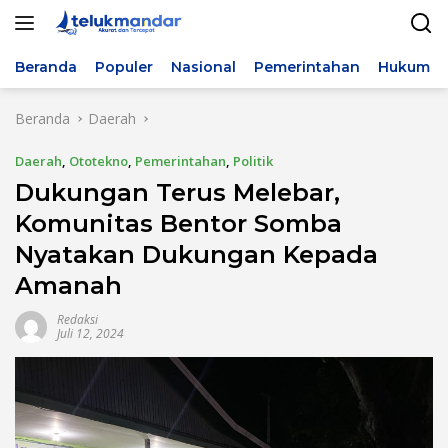
Langsung
ke
konten
Beranda
Populer
Nasional
Pemerintahan
Hukum & 
Beranda
Daerah
Daerah
,
Ototekno
,
Pemerintahan
,
Politik
Dukungan Terus Melebar,
Komunitas Bentor Somba
Nyatakan Dukungan Kepada
Amanah
Redaksi
Juli 12, 2024