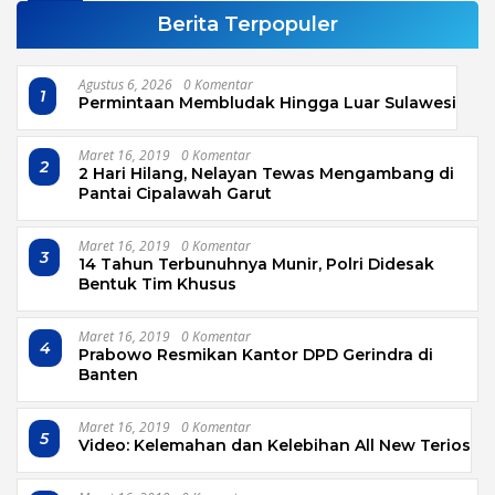
Berita Terpopuler
Agustus 6, 2026
0 Komentar
1
Permintaan Membludak Hingga Luar Sulawesi
Maret 16, 2019
0 Komentar
2
2 Hari Hilang, Nelayan Tewas Mengambang di
Pantai Cipalawah Garut
Maret 16, 2019
0 Komentar
3
14 Tahun Terbunuhnya Munir, Polri Didesak
Bentuk Tim Khusus
Maret 16, 2019
0 Komentar
4
Prabowo Resmikan Kantor DPD Gerindra di
Banten
Maret 16, 2019
0 Komentar
5
Video: Kelemahan dan Kelebihan All New Terios