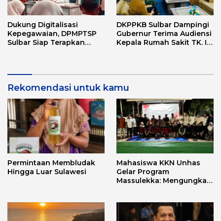
Dukung Digitalisasi
DKPPKB Sulbar Dampingi
Kepegawaian, DPMPTSP
Gubernur Terima Audiensi
Sulbar Siap Terapkan
Kepala Rumah Sakit TK. III
Aplikasi FLEKSI ASN
Punggawa Malolo
Rekomendasi untuk kamu
Permintaan Membludak
Mahasiswa KKN Unhas
Hingga Luar Sulawesi
Gelar Program
Massulekka: Mengungkap
Sejarah Mandar Melalui
Lensa Budaya dan Agama