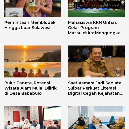
Permintaan Membludak
Mahasiswa KKN Unhas
Hingga Luar Sulawesi
Gelar Program
Massulekka: Mengungkap
Sejarah Mandar Melalui
Lensa Budaya dan Agama
Bukit Tanete, Potensi
Saat Asmara Jadi Senjata,
Wisata Alam Mulai Dilirik
Sulbar Perkuat Literasi
di Desa Bababulo
Digital Cegah Kejahatan
Love Scamming