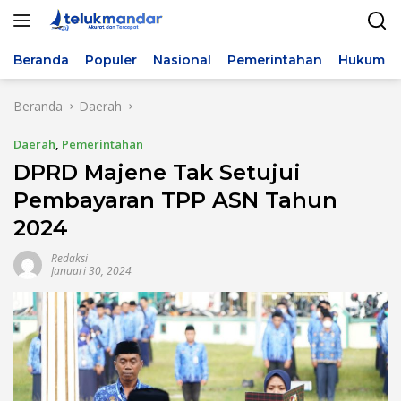
Langsung
ke
konten
Beranda
Populer
Nasional
Pemerintahan
Hukum & 
Beranda
Daerah
Daerah
,
Pemerintahan
DPRD Majene Tak Setujui
Pembayaran TPP ASN Tahun
2024
Redaksi
Januari 30, 2024