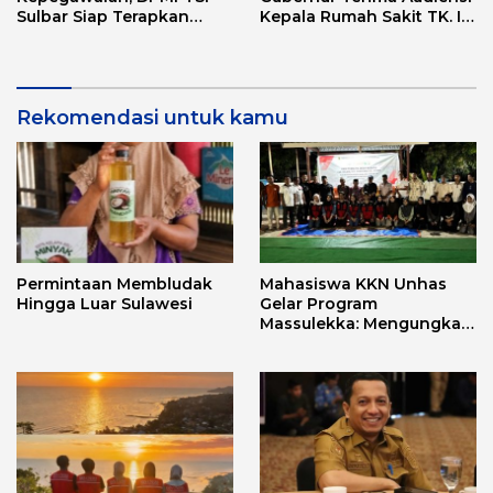
Sulbar Siap Terapkan
Kepala Rumah Sakit TK. III
Aplikasi FLEKSI ASN
Punggawa Malolo
Rekomendasi untuk kamu
Permintaan Membludak
Mahasiswa KKN Unhas
Hingga Luar Sulawesi
Gelar Program
Massulekka: Mengungkap
Sejarah Mandar Melalui
Lensa Budaya dan Agama