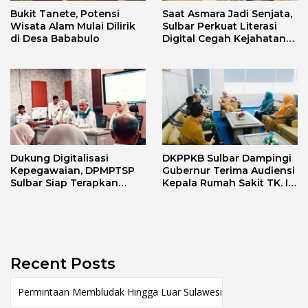
Bukit Tanete, Potensi
Saat Asmara Jadi Senjata,
Wisata Alam Mulai Dilirik
Sulbar Perkuat Literasi
di Desa Bababulo
Digital Cegah Kejahatan
Love Scamming
Dukung Digitalisasi
DKPPKB Sulbar Dampingi
Kepegawaian, DPMPTSP
Gubernur Terima Audiensi
Sulbar Siap Terapkan
Kepala Rumah Sakit TK. III
Aplikasi FLEKSI ASN
Punggawa Malolo
Recent Posts
Permintaan Membludak Hingga Luar Sulawesi