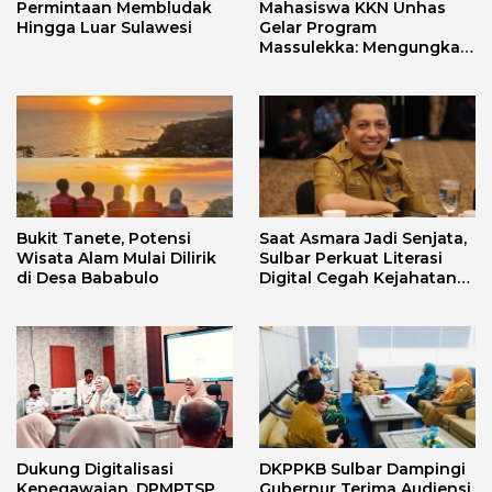
Permintaan Membludak
Mahasiswa KKN Unhas
Hingga Luar Sulawesi
Gelar Program
Massulekka: Mengungkap
Sejarah Mandar Melalui
Lensa Budaya dan Agama
Bukit Tanete, Potensi
Saat Asmara Jadi Senjata,
Wisata Alam Mulai Dilirik
Sulbar Perkuat Literasi
di Desa Bababulo
Digital Cegah Kejahatan
Love Scamming
Dukung Digitalisasi
DKPPKB Sulbar Dampingi
Kepegawaian, DPMPTSP
Gubernur Terima Audiensi