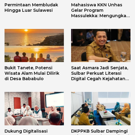
Permintaan Membludak
Mahasiswa KKN Unhas
Hingga Luar Sulawesi
Gelar Program
Massulekka: Mengungkap
Sejarah Mandar Melalui
Lensa Budaya dan Agama
Bukit Tanete, Potensi
Saat Asmara Jadi Senjata,
Wisata Alam Mulai Dilirik
Sulbar Perkuat Literasi
di Desa Bababulo
Digital Cegah Kejahatan
Love Scamming
Dukung Digitalisasi
DKPPKB Sulbar Dampingi