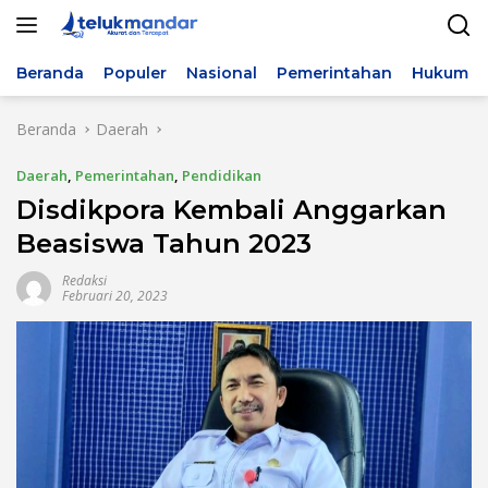
Langsung
ke
konten
Beranda
Populer
Nasional
Pemerintahan
Hukum & 
Beranda
Daerah
Daerah
,
Pemerintahan
,
Pendidikan
Disdikpora Kembali Anggarkan
Beasiswa Tahun 2023
Redaksi
Februari 20, 2023