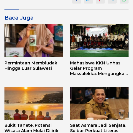
Baca Juga
Permintaan Membludak
Mahasiswa KKN Unhas
Hingga Luar Sulawesi
Gelar Program
Massulekka: Mengungkap
Sejarah Mandar Melalui
Lensa Budaya dan Agama
Bukit Tanete, Potensi
Saat Asmara Jadi Senjata,
Wisata Alam Mulai Dilirik
Sulbar Perkuat Literasi