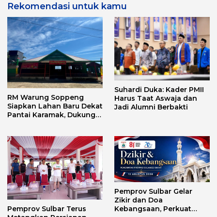
Rekomendasi untuk kamu
Suhardi Duka: Kader PMII
RM Warung Soppeng
Harus Taat Aswaja dan
Siapkan Lahan Baru Dekat
Jadi Alumni Berbakti
Pantai Karamak, Dukung
Geliat Wisata Bababulo
Pemprov Sulbar Gelar
Zikir dan Doa
Kebangsaan, Perkuat
Pemprov Sulbar Terus