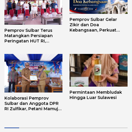
Pemprov Sulbar Gelar
Zikir dan Doa
Kebangsaan, Perkuat
Pemprov Sulbar Terus
Semangat Kemerdekaan
Matangkan Persiapan
dan Persatuan
Peringatan HUT RI,
Pastikan Berjalan Lancar
Permintaan Membludak
Hingga Luar Sulawesi
Kolaborasi Pemprov
Sulbar dan Anggota DPR
RI Zulfikar, Petani Mamuju
Terima Bantuan Alsintan
dan Bibit