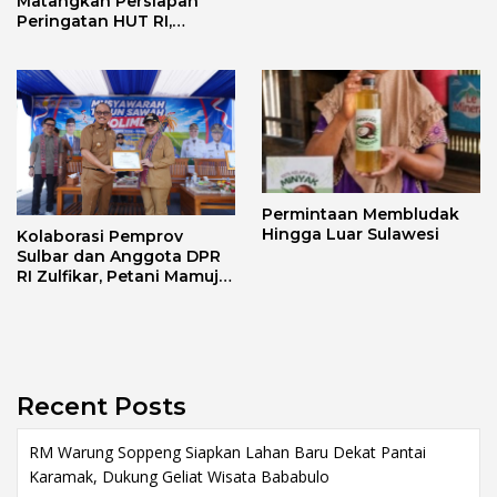
Semangat Kemerdekaan
Matangkan Persiapan
dan Persatuan
Peringatan HUT RI,
Pastikan Berjalan Lancar
Permintaan Membludak
Hingga Luar Sulawesi
Kolaborasi Pemprov
Sulbar dan Anggota DPR
RI Zulfikar, Petani Mamuju
Terima Bantuan Alsintan
dan Bibit
Recent Posts
RM Warung Soppeng Siapkan Lahan Baru Dekat Pantai
Karamak, Dukung Geliat Wisata Bababulo