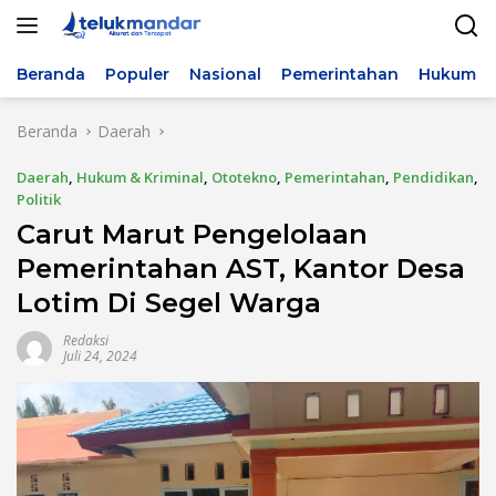
Langsung
ke
konten
Beranda
Populer
Nasional
Pemerintahan
Hukum & 
Beranda
Daerah
Daerah
,
Hukum & Kriminal
,
Ototekno
,
Pemerintahan
,
Pendidikan
,
Politik
Carut Marut Pengelolaan
Pemerintahan AST, Kantor Desa
Lotim Di Segel Warga
Redaksi
Juli 24, 2024