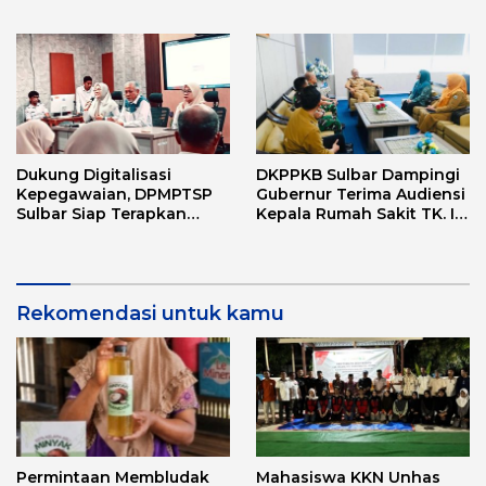
Love Scamming
Dukung Digitalisasi
DKPPKB Sulbar Dampingi
Kepegawaian, DPMPTSP
Gubernur Terima Audiensi
Sulbar Siap Terapkan
Kepala Rumah Sakit TK. III
Aplikasi FLEKSI ASN
Punggawa Malolo
Rekomendasi untuk kamu
Permintaan Membludak
Mahasiswa KKN Unhas