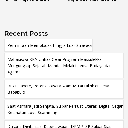
Sulbar Siap Terapkan
Kepala Rumah Sakit TK. III
Aplikasi FLEKSI ASN
Punggawa Malolo
Recent Posts
Permintaan Membludak Hingga Luar Sulawesi
Mahasiswa KKN Unhas Gelar Program Massulekka:
Mengungkap Sejarah Mandar Melalui Lensa Budaya dan
Agama
Bukit Tanete, Potensi Wisata Alam Mulai Dilirik di Desa
Bababulo
Saat Asmara Jadi Senjata, Sulbar Perkuat Literasi Digital Cegah
Kejahatan Love Scamming
Dukung Digitalisasi Kepegawaian, DPMPTSP Sulbar Siap