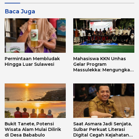
Baca Juga
Permintaan Membludak
Mahasiswa KKN Unhas
Hingga Luar Sulawesi
Gelar Program
Massulekka: Mengungkap
Sejarah Mandar Melalui
Lensa Budaya dan Agama
Bukit Tanete, Potensi
Saat Asmara Jadi Senjata,
Wisata Alam Mulai Dilirik
Sulbar Perkuat Literasi
di Desa Bababulo
Digital Cegah Kejahatan