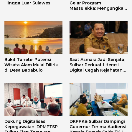
Hingga Luar Sulawesi
Gelar Program
Massulekka: Mengungkap
Sejarah Mandar Melalui
Lensa Budaya dan Agama
Bukit Tanete, Potensi
Saat Asmara Jadi Senjata,
Wisata Alam Mulai Dilirik
Sulbar Perkuat Literasi
di Desa Bababulo
Digital Cegah Kejahatan
Love Scamming
Dukung Digitalisasi
DKPPKB Sulbar Dampingi
Kepegawaian, DPMPTSP
Gubernur Terima Audiensi