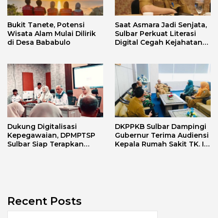
Bukit Tanete, Potensi
Saat Asmara Jadi Senjata,
Wisata Alam Mulai Dilirik
Sulbar Perkuat Literasi
di Desa Bababulo
Digital Cegah Kejahatan
Love Scamming
Dukung Digitalisasi
DKPPKB Sulbar Dampingi
Kepegawaian, DPMPTSP
Gubernur Terima Audiensi
Sulbar Siap Terapkan
Kepala Rumah Sakit TK. III
Aplikasi FLEKSI ASN
Punggawa Malolo
Recent Posts