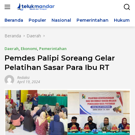
Langsung
ke
konten
Beranda
Populer
Nasional
Pemerintahan
Hukum & 
Beranda
Daerah
Daerah
,
Ekonomi
,
Pemerintahan
Pemdes Palipi Soreang Gelar
Pelatihan Sasar Para Ibu RT
Redaksi
April 19, 2024