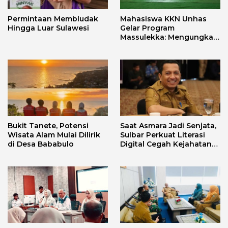
Permintaan Membludak
Mahasiswa KKN Unhas
Hingga Luar Sulawesi
Gelar Program
Massulekka: Mengungkap
Sejarah Mandar Melalui
Lensa Budaya dan Agama
Bukit Tanete, Potensi
Saat Asmara Jadi Senjata,
Wisata Alam Mulai Dilirik
Sulbar Perkuat Literasi
di Desa Bababulo
Digital Cegah Kejahatan
Love Scamming