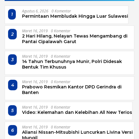
Agustus 6, 2026
0 Komentar
1
Permintaan Membludak Hingga Luar Sulawesi
Maret 16, 2019
0 Komentar
2
2 Hari Hilang, Nelayan Tewas Mengambang di
Pantai Cipalawah Garut
Maret 16, 2019
0 Komentar
3
14 Tahun Terbunuhnya Munir, Polri Didesak
Bentuk Tim Khusus
Maret 16, 2019
0 Komentar
4
Prabowo Resmikan Kantor DPD Gerindra di
Banten
Maret 16, 2019
0 Komentar
5
Video: Kelemahan dan Kelebihan All New Terios
Maret 16, 2019
0 Komentar
6
Aliansi Nissan-Mitsubishi Luncurkan Livina Versi
Mungil