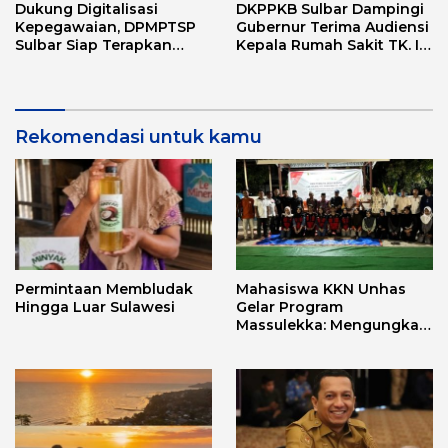
Dukung Digitalisasi
DKPPKB Sulbar Dampingi
Kepegawaian, DPMPTSP
Gubernur Terima Audiensi
Sulbar Siap Terapkan
Kepala Rumah Sakit TK. III
Aplikasi FLEKSI ASN
Punggawa Malolo
Rekomendasi untuk kamu
Permintaan Membludak
Mahasiswa KKN Unhas
Hingga Luar Sulawesi
Gelar Program
Massulekka: Mengungkap
Sejarah Mandar Melalui
Lensa Budaya dan Agama